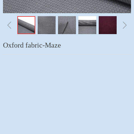
ꁆ
ꁇ
Oxford fabric-Maze