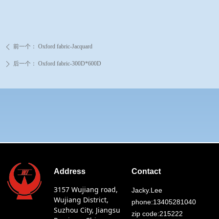
前一个：
Oxford fabric-Jacquard
ꄴ
后一个：
Oxford fabric-300D*600D
ꄲ
Address
Contact
3157 Wujiang road,
Jacky.Lee
Wujiang District,
phone:13405281040
Suzhou City, Jiangsu
zip code:215222