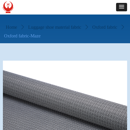
Home
ꄲ
Luggage shoe material fabric
ꄲ
Oxford fabric
ꄲ
Oxford fabric-Maze