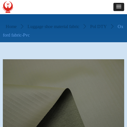
Home
ꄲ
Luggage shoe material fabric
ꄲ
Pol DTY
ꄲ
Ox
ford fabric-Pvc