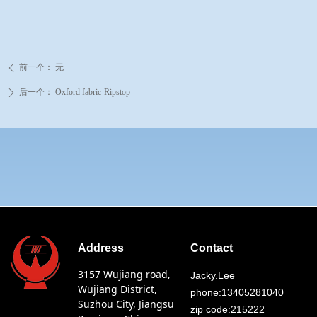
前一个：
无
ꄴ
后一个：
Oxford fabric-Ripstop
ꄲ
Address
Contact
3157 Wujiang road,
Jacky.Lee
Wujiang District,
phone:13405281040
Suzhou City, Jiangsu
zip code:215222